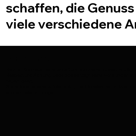
schaffen, die Genuss
viele verschiedene A
Reto Jenal
Reto ist Koch aus Leidenschaft und stolz einer zu sein. Er trägt
Respekt und Achtung. Jede Speise trägt seine Note und er ist
neuen Ideen.
Stets findet er eine raffinierte Art, Traditionelles neu zu inter
auf den Teller zu bringen.