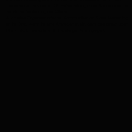
Leidenschaft entdeckt. Ob Hilfestellung in der Küche oder die
herzliche Bedienung der Gäste .
Auch alles Organisatorische, Kommunikation & das Marketing
ist ihr Ding. Wenn ihr eine Anfragen stellt, geht das direkt über
ihren Tisch. Telefonate nimmt sie gerne entgegen.