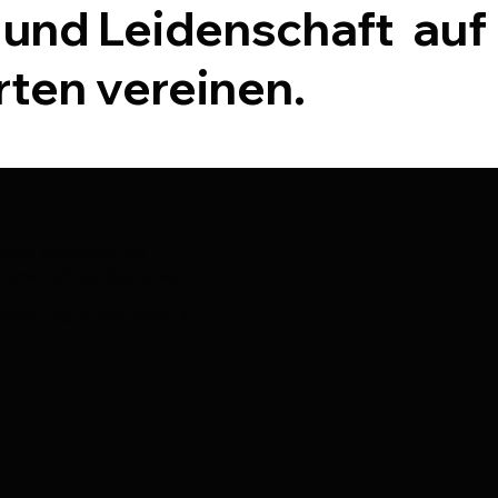
 und Leidenschaft auf
rten vereinen.
 seine Kochbluse mit
 immer auf der Suche nach
pretieren und auf moderne Art